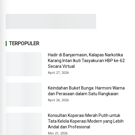
TERPOPULER
Hadir di Banjarmasin, Kalapas Narkotika
Karang Intan Ikuti Tasyakuran HBP ke-62
Secara Virtual
April 27, 2026
Keindahan Buket Bunga: Harmoni Warna
dan Perasaan dalam Satu Rangkaian
April 26, 2026
Konsultan Koperasi Merah Putih untuk
Tata Kelola Koperasi Modern yang Lebih
Andal dan Profesional
Mei 21, 2026