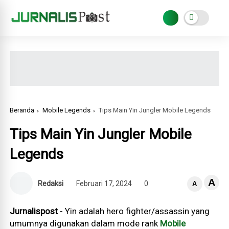
Beranda
Mobile Legends
Tips Main Yin Jungler Mobile Legends
Tips Main Yin Jungler Mobile
Legends
A
Redaksi
Februari 17, 2024
0
A
Jurnalispost
- Yin adalah hero fighter/assassin yang
umumnya digunakan dalam mode rank
Mobile