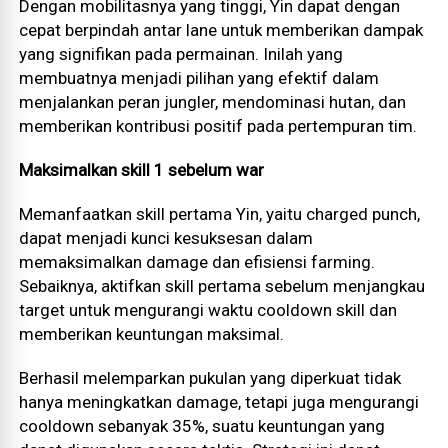
Dengan mobilitasnya yang tinggi, Yin dapat dengan
cepat berpindah antar lane untuk memberikan dampak
yang signifikan pada permainan. Inilah yang
membuatnya menjadi pilihan yang efektif dalam
menjalankan peran jungler, mendominasi hutan, dan
memberikan kontribusi positif pada pertempuran tim.
Maksimalkan skill 1 sebelum war
Memanfaatkan skill pertama Yin, yaitu charged punch,
dapat menjadi kunci kesuksesan dalam
memaksimalkan damage dan efisiensi farming.
Sebaiknya, aktifkan skill pertama sebelum menjangkau
target untuk mengurangi waktu cooldown skill dan
memberikan keuntungan maksimal.
Berhasil melemparkan pukulan yang diperkuat tidak
hanya meningkatkan damage, tetapi juga mengurangi
cooldown sebanyak 35%, suatu keuntungan yang